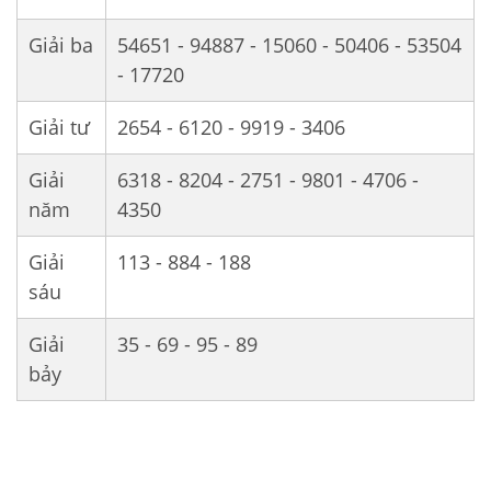
Giải ba
54651 - 94887 - 15060 - 50406 - 53504
- 17720
Giải tư
2654 - 6120 - 9919 - 3406
Giải
6318 - 8204 - 2751 - 9801 - 4706 -
năm
4350
Giải
113 - 884 - 188
sáu
Giải
35 - 69 - 95 - 89
bảy
@2012 - Business Insider. All Rights Reserved
@soviphomnay